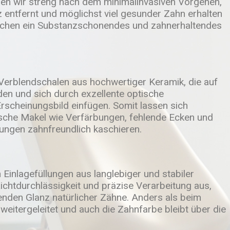
en wir streng nach dem minimalinvasiven Vorgehen,
 entfernt und möglichst viel gesunder Zahn erhalten
lichen ein Substanzschonendes und zahnerhaltendes
Verblendschalen aus hochwertiger Keramik, die auf
en und sich durch exzellente optische
scheinungsbild einfügen. Somit lassen sich
ische Makel wie Verfärbungen, fehlende Ecken und
lungen zahnfreundlich kaschieren.
n Einlagefüllungen aus langlebiger und stabiler
ichtdurchlässigkeit und präzise Verarbeitung aus,
renden Glanz natürlicher Zähne. Anders als beim
weitergeleitet und auch die Zahnfarbe bleibt über die