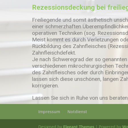
Rezessionsdeckung bei freili
Freiliegende und somit ästhetisch unsc
einer schmerzhaften Überempfindlichkei
operativen Techniken (sog. Rezessionsd
Meist kommt es durch Verletzungen ode
Rückbildung des Zahnfleisches (Rezess
Zahnfleischdefekt.
Je nach Schweregrad der so genannten 
verschiedenen mikrochirurgischen Tech
des Zahnfleisches oder durch Einbringe
lassen sich diese unschönen, langen Za
korrigieren.
Lassen Sie sich in Ruhe von uns beraten,
Impressum
Notdienst
Designed by
Elegant Themes
| Powered by
Wo