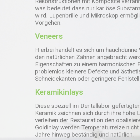
Rekonstruktionen mit Komposite verfahr
was bedeutet dass nur kariöse Substanz
wird. Lupenbrille und Mikroskop ermög
Vorgehen.
Veneers
Hierbei handelt es sich um hauchdünne 
den natürlichen Zähnen angebracht werd
Eigenschaften zu einem harmonischen Er
problemlos kleinere Defekte und ästhet
Schneidekanten oder geringere Fehlstel
Keramikinlays
Diese speziell im Dentallabor gefertigte
Keramik zeichnen sich durch ihre hohe L
verleihen der Restauration den opalisie
Goldinlay werden Temperaturreize nicht 
Jahre hinweg beständig und natürlich.