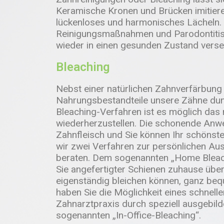
Keramische Kronen und Brücken imitiere
lückenloses und harmonisches Lächeln.
Reinigungsmaßnahmen und Parodontitisb
wieder in einen gesunden Zustand verse
Bleaching
Nebst einer natürlichen Zahnverfärbung 
Nahrungsbestandteile unsere Zähne dun
Bleaching-Verfahren ist es möglich das 
wiederherzustellen. Die schonende An
Zahnfleisch und Sie können Ihr schönst
wir zwei Verfahren zur persönlichen Aus
beraten. Dem sogenannten „Home Bleachi
Sie angefertigter Schienen zuhause übe
eigenständig bleichen können, ganz beq
haben Sie die Möglichkeit eines schnelle
Zahnarztpraxis durch speziell ausgebil
sogenannten „In-Office-Bleaching“.