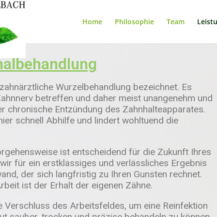
Home
Philosophie
Team
Leist
nalbehandlung
 zahnärztliche Wurzelbehandlung bezeichnet. Es
 Zahnnerv betreffen und daher meist unangenehm und
oder chronische Entzündung des Zahnhalteapparates.
er schnell Abhilfe und lindert wohltuend die
orgehensweise ist entscheidend für die Zukunft Ihres
e wir für ein erstklassiges und verlässliches Ergebnis
nd, der sich langfristig zu Ihren Gunsten rechnet.
beit ist der Erhalt der eigenen Zähne.
te Verschluss des Arbeitsfeldes, um eine Reinfektion
ut sauber, trocken und präzise behandeln zu können.