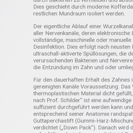
Dies geschieht durch moderne Kofferda
restlichen Mundraum isoliert werden.
Der eigentliche Ablauf einer Wurzelkana
aller Nervenkanäle, deren elektronisch
vollständige, maschinelle oder manuelle
Desinfektion. Dies erfolgt nach neusten
ultraschall-aktiverte Spüllösungen, di
verursachenden Bakterien und Nervenrest
die Entzündung im Zahn und oder umlie
Für den dauerhaften Erhalt des Zahnes i
gereinigten Kanäle Voraussetzung. Das
thermoplastischen Material dicht gefüll
nach Prof. Schilder“ ist eine aufwendige
suffizient durchgeführt werden kann und
entsprechend seiner Anatomie randspalt
Guttaperchastift (Gummi-Harz-Mischung) 
verdichtet („Down Pack“). Danach wird