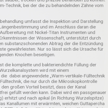
m-Technik, bei der die zu behandelnden Zähne vom
lbehandlung umfasst die Inspektion und Darstellung
e Längenbestimmung und im Anschluss daran die
 Aufbereitung mit Nickel-Titan Instrumenten und
 Erkenntnissen der Wissenschaft, unterstützt durch
e den substanzschonenden Abtrag der die Entzündung
e gewährleisten. Nur so lässt sich die Ursache für
genden Knochen beseitigen.
st die komplette und bakteriendichte Füllung der
 Wurzelkanalsystem wird mit einem
t, die dabei angewendete „Warm-vertikale-Fülltechnik
 Fülltechnik, die nur durch die Mikroskopkontrolle
 den großen Vorteil besitzt, dass der Kanal
frei gefüllt werden kann. Dabei wird ein passgenauer
erhitzt und nach apikal (in Richtung Wurzelspitze)
 das Kanallumen mit erwärmten, weichen Guttapercha